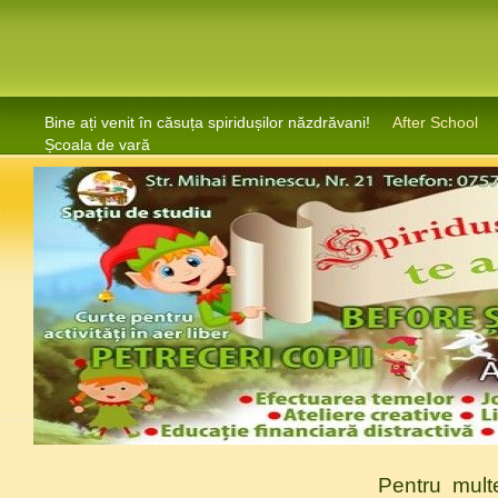
Bine ați venit în căsuța spiridușilor năzdrăvani!
After School
Școala de vară
Pentru mult