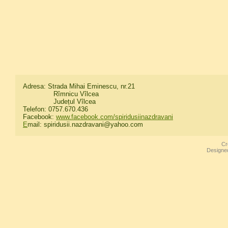
Adresa: Strada Mihai Eminescu, nr.21
Rîmnicu Vîlcea
Județul Vîlcea
Telefon: 0757.670.436
Facebook:
www.facebook.com/spiridusiinazdravani
E
mail: spiridusii.nazdravani@yahoo.com
Cr
Designe