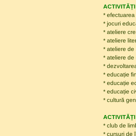
ACTIVITĂȚ
* efectuarea
* jocuri educ
* ateliere cr
* ateliere lit
* ateliere de 
* ateliere d
* dezvoltare
* educație fi
* educație e
* educație ci
* cultură ge
ACTIVITĂȚ
* club de li
* cursuri de 