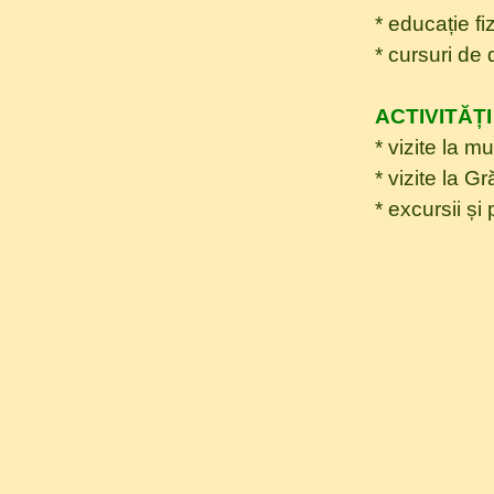
* educație fi
* cursuri de
ACTIVITĂȚ
* vizite la m
* vizite la G
* excursii și 