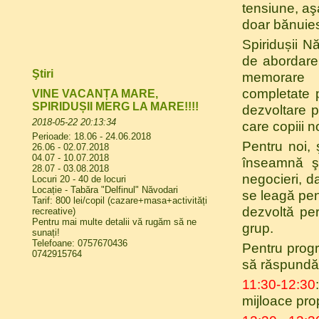
tensiune, aşa
doar bănuie
Spiridușii 
de abordare 
Ştiri
memorare m
completate p
VINE VACANȚA MARE,
SPIRIDUȘII MERG LA MARE!!!!
dezvoltare p
2018-05-22 20:13:34
care copiii n
Perioade: 18.06 - 24.06.2018
Pentru noi, 
26.06 - 02.07.2018
04.07 - 10.07.2018
înseamnă şi
28.07 - 03.08.2018
negocieri, da
Locuri 20 - 40 de locuri
Locație - Tabăra "Delfinul" Năvodari
se leagă pent
Tarif: 800 lei/copil (cazare+masa+activități
dezvoltă per
recreative)
Pentru mai multe detalii vă rugăm să ne
grup.
sunați!
Telefoane: 0757670436
Pentru prog
0742915764
să răspundă 
11:30-12:30
mijloace prop